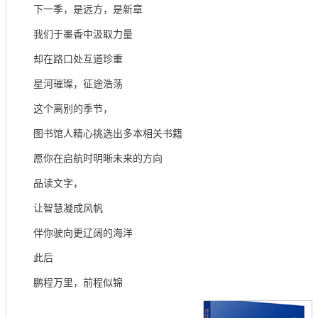
下一季，是远方，是新章
我们于墨香中汲取力量
却在路口处互道珍重
星河璀璨，征途浩荡
这个离别的季节，
图书馆人精心挑选出多本相关书籍
愿你在启航时明晰未来的方向
品读文字，
让智慧凝成风帆
伴你驶向更辽阔的海洋
此后
鹏程万里，前程似锦