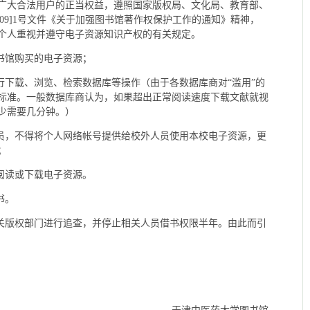
广大合法用户的正当权益，遵照国家版权局、文化局、教育部、
009]1号文件《关于加强图书馆著作权保护工作的通知》精神，
个人重视并遵守电子资源知识产权的有关规定。
书馆购买的电子资源；
行下载、浏览、检索数据库等操作（由于各数据库商对“滥用”的
标准。一般数据库商认为，如果超出正常阅读速度下载文献就视
少需要几分钟。）
人员，不得将个人网络帐号提供给校外人员使用本校电子资源，更
；
阅读或下载电子资源。
书。
有关版权部门进行追查，并停止相关人员借书权限半年。由此而引