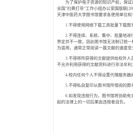
为了保护电子资源的知识产权，保证
全国“扫黄打非”工作小组办公室国版联[2
天津中医药大学图书馆要求各使用单位和
1.不得使用网络下载工具批量下载图
2.不得连续、系统、集中、批量地进
界定并不一致，因此图书馆无法制订统一
为滥用，通常正常阅读一篇文献的速度至
3.不得将所获得的文献提供给校外
不允许利用获得的文献资料进行非法牟利
4.校内任何个人不得设置代理服务器
5.不得私自复印从图书馆所借阅的图
6.如发现违规行为，图书馆将协助
起的法律上的一切后果由违规者自负。