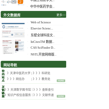
·
1
2
中华中医药学会...
·
外文数据库
更多>>
Web of Science
·
Elsevier Scienc...
·
·
东壁全球科技文...
·
InCitesTM 数据...
CAS SciFinder D...
·
·
NSTL开放网络版...
网站导航
》天津中医药大学
|
》》》科研处
》》》网信办
|
》》》教务处
|
》》天津数字图书馆
》》》查新查引
|
》知识产权信息服务
》》》文献传递