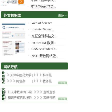
·
1
2
中华中医药学会...
·
外文数据库
更多>>
Web of Science
·
Elsevier Scienc...
·
·
东壁全球科技文...
·
InCitesTM 数据...
CAS SciFinder D...
·
·
NSTL开放网络版...
网站导航
》天津中医药大学
|
》》》科研处
》》》网信办
|
》》》教务处
|
》》天津数字图书馆
》》》查新查引
|
》知识产权信息服务
》》》文献传递