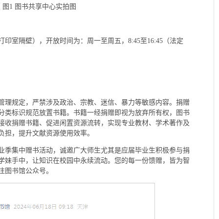
图1 图书共享中心实拍图
室隔壁），开放时间为：周一至周五，8:45至16:45（法定
管理规定，严禁涉及政治、宗教、迷信、暴力等敏感内容。捐赠
分类标识规范放置书籍。书籍一经捐赠即视为放弃所有权，图书
接收捐赠书籍、促进闲置资源流转，实现专业教材、学术著作及
负担，提升文献资源使用效率。
业季集中赠书活动，诚邀广大师生尤其是应届毕业生积极参与捐
学妹手中，让知识在校园中永续流动。您的每一份馈赠，皆为智
注图书馆公众号。