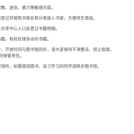
宗教、迷信、暴力等敏感内容。
口登记并按照书架名称分类放入书架，方便师生借阅。
在共享中心入口处登记书籍明细。
书籍，有权处理多余的书籍。
分，开放时间与图书馆同步，请大家保持干净整洁、禁止吸烟，
担保管责任。
时场所，如需借阅图书、自习学习的同学请移步图书馆。