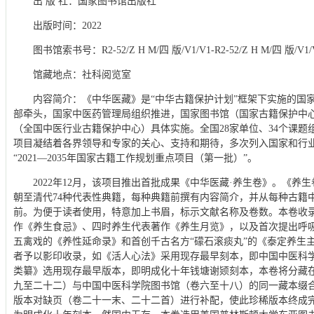
出 版 社：国家图书馆出版社
出版时间：2022
图书馆索书号：R2-52/Z H M/四 版/V1/V1-R2-52/Z H M/四 版/V1/
馆藏地点：社科阅览室
内容简介：《中华医藏》是“中华古籍保护计划”框架下实施的国
部牵头，国家中医药管理局组织推进，国家图书馆（国家古籍保护中
（全国中医行业古籍保护中心）具体实施。全国28家单位、34个课
项目凝结着各界领导和专家的关心、支持和期待，多次列入国家和行业发
“2021—2035年国家古籍工作规划重点项目（第一批）”。
2022年12月，该项目推出首批成果《中华医藏·养生卷》。《
朝至清代74种代表性典籍，每种典籍前撰有内容简介，并从每种古籍
前。为便于读者使用，特意加上书眉，标示文献名称及卷数。本卷收
作《养生食忌》、四时养生代表著作《养生月览》，以及首次提出呼吸
五禽戏的《养性延命录》和首创千古名方“礞石滚痰丸”的《泰定养生
者予以影印收录，如《活人心法》采用现存最早刻本，即中国中医科
类纂》选用现存最早版本，即明成化十年钱塘谢颎刻本，本卷将分藏
九至二十二）与中国中医科学院图书馆（卷六至十八）的同一藏本缀
版本对缺页（卷二十一末、二十二首）进行补配，使此珍稀版本终成